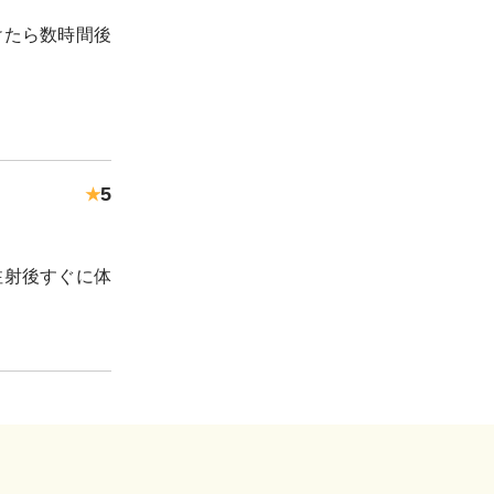
けたら数時間後
5
★
注射後すぐに体