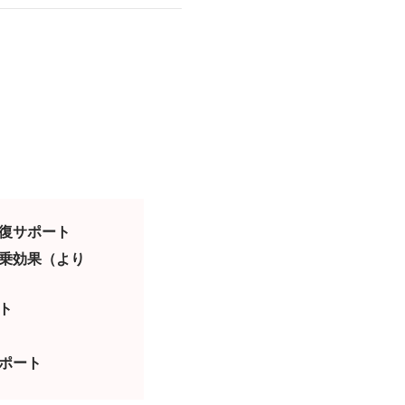
復サポート
乗効果（より
ト
ポート