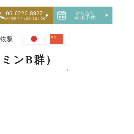
かんたん
06-6226-8922
web予約
受付時間/11：00-20：00
容物販
ミンB群）