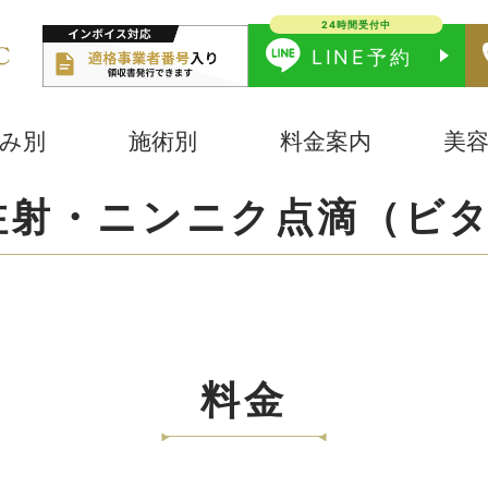
24時間受付中
LINE予約
み別
施術別
料金案内
美
注射・ニンニク点滴（ビタ
料金