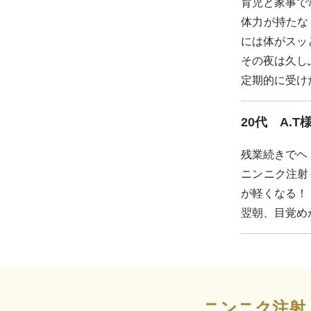
育児と家事で
体力が持たな
には体がスッ
その夜は久し
定期的に受け
20代 A.T
残業続きでヘ
ニンニク注射
が軽くなる！
翌朝、目覚め
ニンニク注射