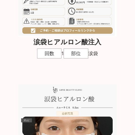
涙袋ヒアルロン酸注入
回数
1
部位
涙袋